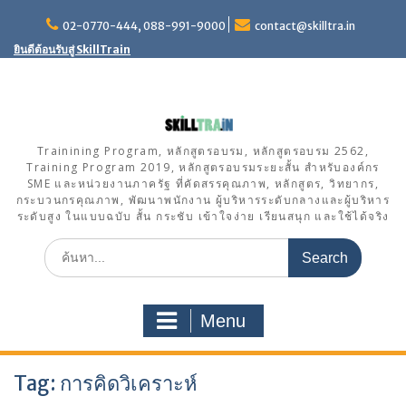
S
02-0770-444, 088-991-9000
contact@skilltra.in
k
i
ยินดีต้อนรับสู่ SkillTrain
p
t
o
c
o
Trainining Program, หลักสูตรอบรม, หลักสูตรอบรม 2562,
n
Training Program 2019, หลักสูตรอบรมระยะสั้น สำหรับองค์กร
t
SME และหน่วยงานภาครัฐ ที่คัดสรรคุณภาพ, หลักสูตร, วิทยากร,
e
กระบวนกรคุณภาพ, พัฒนาพนักงาน ผู้บริหารระดับกลางและผู้บริหาร
ระดับสูง ในแบบฉบับ สั้น กระชับ เข้าใจง่าย เรียนสนุก และใช้ได้จริง
n
t
S
e
a
r
Menu
c
h
f
Tag: การคิดวิเคราะห์
o
r