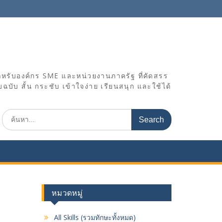
ำหรับองค์กร SME และหน่วยงานภาครัฐ ที่คัดสรร
ับ สั้น กระชับ เข้าใจง่าย เรียนสนุก และใช้ได้
S
e
a
r
c
h
f
o
หมวดหมู่
r
:
All Skills (รวมทักษะทั้งหมด)