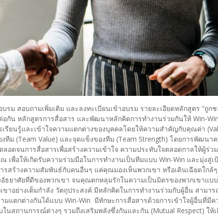
รอบรม สอบถามเพิ่มเติม และลงทะเบียนเข้าอบรม รายละเอียดหลักสูตร “ถูก
อกัน หลักสูตรการสื่อสาร และพัฒนาหลักคิดการทำงานร่วมกันให้ Win-Win
รียนรู้และเข้าใจความแตกต่างของบุคคลโดยให้ความสำคัญกับคุณค่า (Va
ของทีม (Team Value) และจุดแข็งของทีม (Team Strength) โดยการพัฒนา
น ตลอดจนการสื่อสารเพื่อสร้างความเข้าใจ ความประทับใจตลอดกาลให้ผู้ร่วมง
คุณ เพื่อให้เกิดรับความร่วมมือในการทำงานเป็นทีมแบบ Win-Win และมุ่งสู่เ
ารสร้างความสัมพันธ์กับคนอื่นๆ แค่คุณมองเห็นพวกเขา หรือเดินเฉียดใกล้ๆ 
ึกถึงอัธยาศัยที่ดีของพวกเขา จนคุณตกหลุมรักในความเป็นมิตรของพวกเขาแบบไม
าอย่างเต็มกำลัง วัตถุประสงค์ มีหลักคิดในการทำงานร่วมกับผู้อื่น สามาร
วามแตกต่างกันได้แบบ Win-Win มีทักษะการสื่อสารด้วยการเข้าใจผู้อื่นที่ม
บในสถานการณ์ต่างๆ รวมถึงเสริมพลังซึ่งกันและกัน (Mutual Respect) ให้