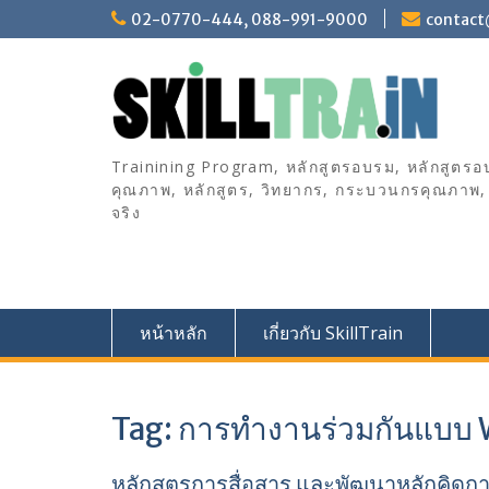
S
02-0770-444, 088-991-9000
contact@
k
i
p
t
o
c
Trainining Program, หลักสูตรอบรม, หลักสูตรอ
o
คุณภาพ, หลักสูตร, วิทยากร, กระบวนกรคุณภาพ, พ
n
จริง
t
e
n
t
หน้าหลัก
เกี่ยวกับ SkillTrain
Tag: การทำงานร่วมกันแบบ
หลักสูตรการสื่อสาร และพัฒนาหลักคิด