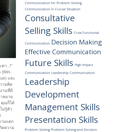
Communication for Problem Solving
Communication in Crucial Situation
Consultative
Selling Skills
Cross Functional
Decision Making
Communication
Effective Communication
Future Skills
High Impact
ชะตา…!”
 (Win-
Communication
Leadership Communication
lue) และ
Leadership
ความคิด
านที่มี
Development
ป้าหมาย
คุณก็ได้
Management Skills
่รู้ตัว
ถ
Presentation Skills
ีความแตก
เกิดความ
Problem Solving
Problem Solving and Decision